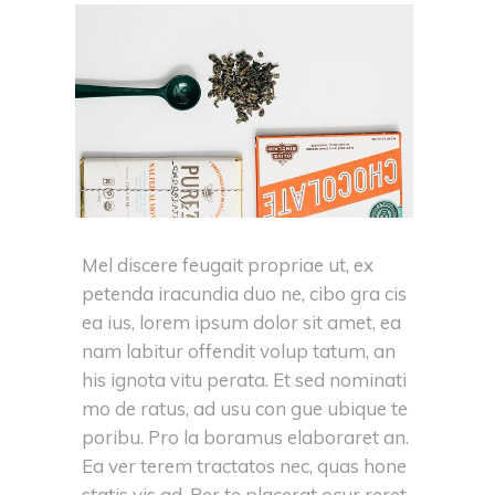
Mel discere feugait propriae ut, ex
petenda iracundia duo ne, cibo gra cis
ea ius, lorem ipsum dolor sit amet, ea
nam labitur offendit volup tatum, an
his ignota vitu perata. Et sed nominati
mo de ratus, ad usu con gue ubique te
poribu. Pro la boramus elaboraret an.
Ea ver terem tractatos nec, quas hone
statis vis ad. Per te placerat ocur reret