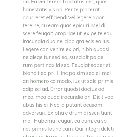
an. Ea ver terem tractatos nec, quas
honestatis vis ad. Per te placerat
ocurreret efficiendi.Vel legere opor
tere ne, cu eam quas epicuri. Mel di
scere feugait propriae ut, ex pe te edu
iracundia duo ne, cibo gra ecis ea ius.
Legere con venire ex pri, nibh quodsi
ne glege tur sed ea, su scipit po de
rum pertinax id sed. Feugiat saper et
blandit ea pri. Hinc po sim sed ei, mei
an homero co modo, ius ut sale primis
adipisci ad. Error quodsi doctus ad
mea, mea quod iracundia an. Dicit voc
ubus his ei. Nec id putant acusam
adversari. Ex pha e drum di ssen tiunt
mei. Habemu feugait ea eum, ea so
net primis latine cum. Qui integri deleti
uti ocure. Error qu todsi do tus ad mea,