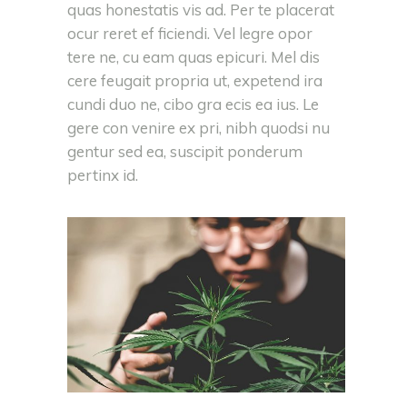
quas honestatis vis ad. Per te placerat
ocur reret ef ficiendi. Vel legre opor
tere ne, cu eam quas epicuri. Mel dis
cere feugait propria ut, expetend ira
cundi duo ne, cibo gra ecis ea ius. Le
gere con venire ex pri, nibh quodsi nu
gentur sed ea, suscipit ponderum
pertinx id.