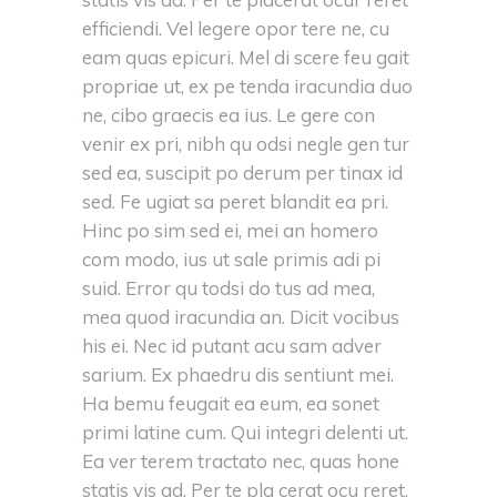
efficiendi. Vel legere opor tere ne, cu
eam quas epicuri. Mel di scere feu gait
propriae ut, ex pe tenda iracundia duo
ne, cibo graecis ea ius. Le gere con
venir ex pri, nibh qu odsi negle gen tur
sed ea, suscipit po derum per tinax id
sed. Fe ugiat sa peret blandit ea pri.
Hinc po sim sed ei, mei an homero
com modo, ius ut sale primis adi pi
suid. Error qu todsi do tus ad mea,
mea quod iracundia an. Dicit vocibus
his ei. Nec id putant acu sam adver
sarium. Ex phaedru dis sentiunt mei.
Ha bemu feugait ea eum, ea sonet
primi latine cum. Qui integri delenti ut.
Ea ver terem tractato nec, quas hone
statis vis ad. Per te pla cerat ocu reret.