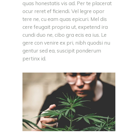
quas honestatis vis ad. Per te placerat
ocur reret ef ficiendi. Vel legre opor
tere ne, cu eam quas epicuri. Mel dis
cere feugait propria ut, expetend ira
cundi duo ne, cibo gra ecis ea ius. Le
gere con venire ex pri, nibh quodsi nu
gentur sed ea, suscipit ponderum
pertinx id.