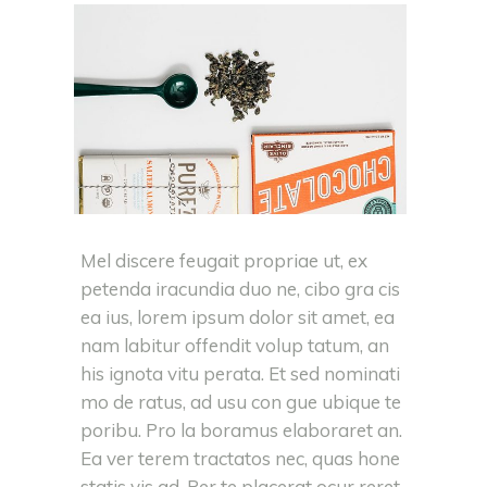
Mel discere feugait propriae ut, ex
petenda iracundia duo ne, cibo gra cis
ea ius, lorem ipsum dolor sit amet, ea
nam labitur offendit volup tatum, an
his ignota vitu perata. Et sed nominati
mo de ratus, ad usu con gue ubique te
poribu. Pro la boramus elaboraret an.
Ea ver terem tractatos nec, quas hone
statis vis ad. Per te placerat ocur reret