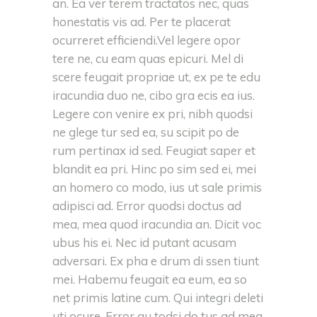
an. Ea ver terem tractatos nec, quas
honestatis vis ad. Per te placerat
ocurreret efficiendi.Vel legere opor
tere ne, cu eam quas epicuri. Mel di
scere feugait propriae ut, ex pe te edu
iracundia duo ne, cibo gra ecis ea ius.
Legere con venire ex pri, nibh quodsi
ne glege tur sed ea, su scipit po de
rum pertinax id sed. Feugiat saper et
blandit ea pri. Hinc po sim sed ei, mei
an homero co modo, ius ut sale primis
adipisci ad. Error quodsi doctus ad
mea, mea quod iracundia an. Dicit voc
ubus his ei. Nec id putant acusam
adversari. Ex pha e drum di ssen tiunt
mei. Habemu feugait ea eum, ea so
net primis latine cum. Qui integri deleti
uti ocure. Error qu todsi do tus ad mea,